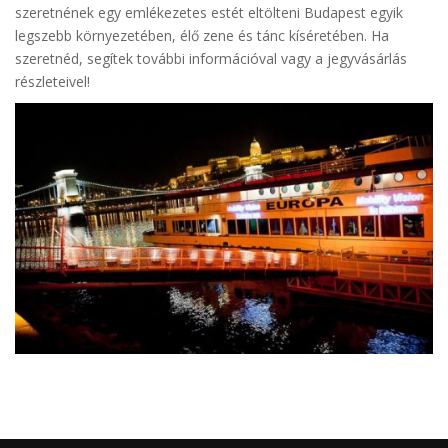
szeretnének egy emlékezetes estét eltölteni Budapest egyik
legszebb környezetében, élő zene és tánc kíséretében. Ha
szeretnéd, segítek további információval vagy a jegyvásárlás
részleteivel!