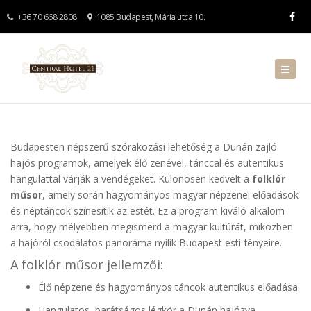
+36 70 668 2808
1085 Budapest, Mária utca 10.
Budapesten népszerű szórakozási lehetőség a Dunán zajló
hajós programok, amelyek élő zenével, tánccal és autentikus
hangulattal várják a vendégeket. Különösen kedvelt a
folklór
műsor
, amely során hagyományos magyar népzenei előadások
és néptáncok színesítik az estét. Ez a program kiváló alkalom
arra, hogy mélyebben megismerd a magyar kultúrát, miközben
a hajóról csodálatos panoráma nyílik Budapest esti fényeire.
A folklór műsor jellemzői:
Élő népzene és hagyományos táncok autentikus előadása.
Hangulatos, barátságos légkör a Dunán hajózva.