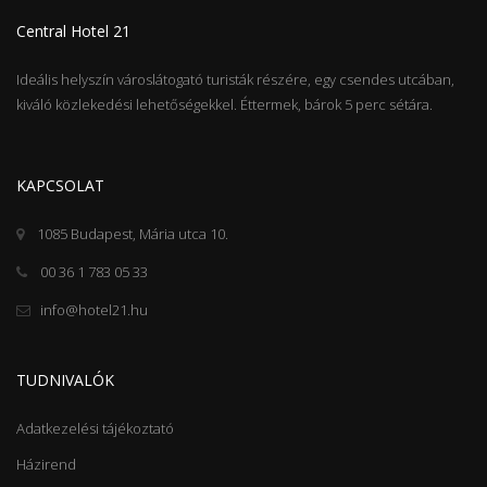
Central Hotel 21
Ideális helyszín városlátogató turisták részére, egy csendes utcában,
kiváló közlekedési lehetőségekkel. Éttermek, bárok 5 perc sétára.
KAPCSOLAT
1085 Budapest, Mária utca 10.
00 36 1 783 05 33
info@hotel21.hu
TUDNIVALÓK
Adatkezelési tájékoztató
Házirend